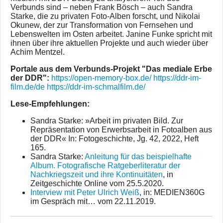
Verbunds sind – neben Frank Bösch – auch Sandra
Starke, die zu privaten Foto-Alben forscht, und Nikolai
Okunew, der zur Transformation von Fernsehen und
Lebenswelten im Osten arbeitet. Janine Funke spricht mit
ihnen über ihre aktuellen Projekte und auch wieder über
Achim Mentzel.
Portale aus dem Verbunds-Projekt "Das mediale Erbe
der DDR":
https://open-memory-box.de/
https://ddr-im-
film.de/de
https://ddr-im-schmalfilm.de/
Lese-Empfehlungen:
Sandra Starke: »Arbeit im privaten Bild. Zur
Repräsentation von Erwerbsarbeit in Fotoalben aus
der DDR« In: Fotogeschichte, Jg. 42, 2022, Heft
165.
Sandra Starke:
Anleitung für das beispielhafte
Album. Fotografische Ratgeberliteratur der
Nachkriegszeit und ihre Kontinuitäten
, in
Zeitgeschichte Online vom 25.5.2020.
Interview mit Peter Ulrich Weiß
, in: MEDIEN360G
im Gespräch mit… vom 22.11.2019.